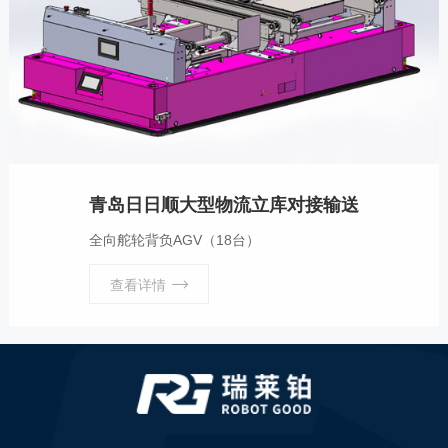
青岛日日顺大型物流立库对接输送
全向舵轮背负AGV（18台）
查看详情